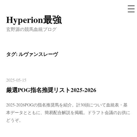
メ
ニ
ュ
Hyperion最強
コ
ー
ン
玄野源の競馬血統ブログ
テ
ン
ツ
タグ:
ルヴァンスレーヴ
へ
ス
キ
2025-05-15
ッ
厳選POG指名推奨リスト2025-2026
プ
2025-2026POGの指名推奨馬を紹介。計30頭について血統表・基
本データとともに、簡易配合解説を掲載。ドラフト会議のお供に
どうぞ。