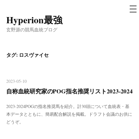
メ
ニ
ュ
Hyperion最強
コ
ー
ン
玄野源の競馬血統ブログ
テ
ン
ツ
タグ:
ロスヴァイセ
へ
ス
キ
2023-05-10
ッ
自称血統研究家のPOG指名推奨リスト2023-2024
プ
2023-2024POGの指名推奨馬を紹介。計30頭について血統表・基
本データとともに、簡易配合解説を掲載。ドラフト会議のお供に
どうぞ。