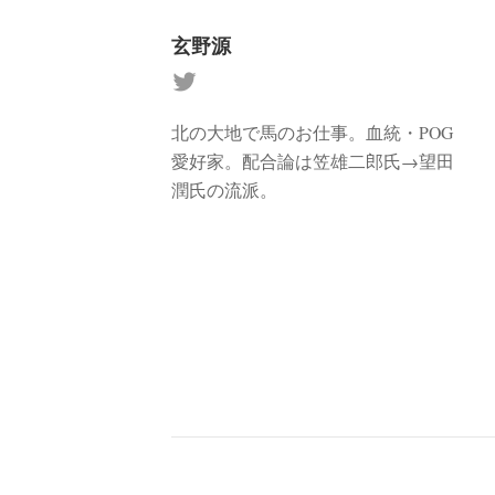
玄野源
北の大地で馬のお仕事。血統・POG
愛好家。配合論は笠雄二郎氏→望田
潤氏の流派。