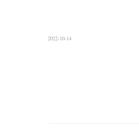
2022-10-14