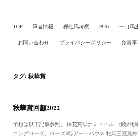
TOP
筆者情報
種牡馬考察
POG
一口馬
お問い合わせ
プライバシーポリシー
免責事
タグ:
秋華賞
秋華賞回顧2022
予想は以下記事参照。 桜花賞◎ナミュール、優駿牝
ニングローズ、ローズS◎アートハウス 牝馬三冠最