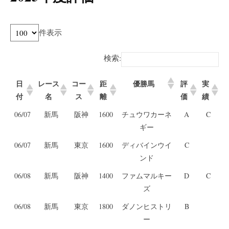
件表示
検索:
日
レース
コー
距
優勝馬
評
実
付
名
ス
離
価
績
日
レース
コー
距
優勝馬
評
実
06/07
新馬
阪神
1600
チュウワカーネ
A
C
付
名
ス
離
価
績
ギー
06/07
新馬
東京
1600
ディバインウイ
C
ンド
06/08
新馬
阪神
1400
ファムマルキー
D
C
ズ
06/08
新馬
東京
1800
ダノンヒストリ
B
ー