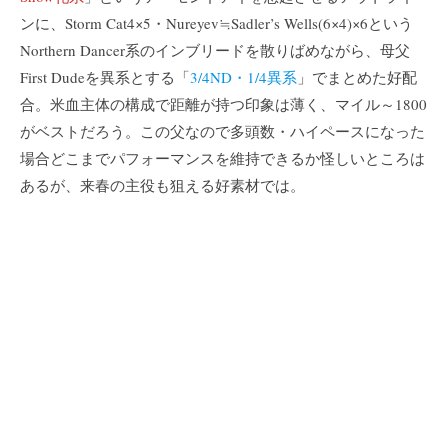
ンに、Storm Cat4×5・Nureyev≒Sadler’s Wells(6×4)×6という
Northern Dancer系のインブリードを散りばめながら、母父
First Dudeを異系とする「
3/4ND・1/4異系
」でまとめた好配
合。米血主体の構成で距離が持つ印象は薄く、マイル～1800
がベストだろう。この父なので多頭数・ハイペースになった
場合どこまでパフォーマンスを維持できるか怪しいところは
あるが、来春の主役も狙える好素材では。