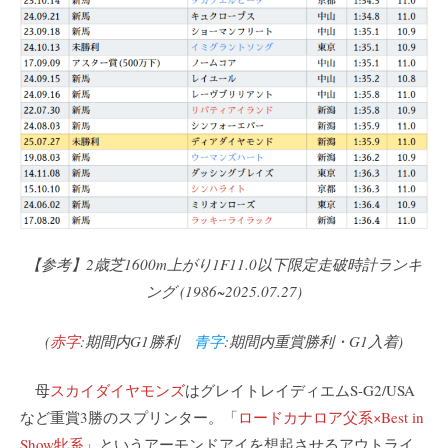
【参考】2歳芝1600m上がり1F11.0以下限定走破時計ランキ
ング (1986~2025.07.27)
(
赤字
:期間内G1勝利
青字
:期間内重賞勝利・G1入着)
母
スカイダイヤモンズ
はグレイトレイディエムS-G2/USA
など重賞3勝のスプリンター。「
ロードカナロア父系×Best in
Show牝系
」というアーモンドアイを想起させるアウトライ