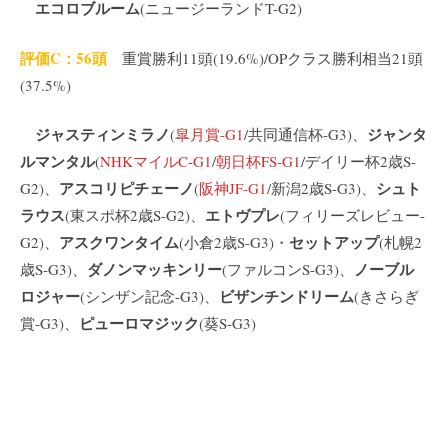
エコロブルーム
(ニュージーランドT-G2)
評価C：56頭
重賞勝利11頭(19.6%)/OPクラス勝利相当21頭
(37.5%)
ジャスティンミラノ
ジャンタ
(
皐月賞-G1
/共同通信杯-G3)、
ルマンタル
(
NHKマイルC-G1
/
朝日杯FS-G1
/デイリー杯2歳S-
アスコリピチェーノ
シュト
G2)、
(
阪神JF-G1
/新潟2歳S-G3)、
ラウス
エトヴプレ
(東スポ杯2歳S-G2)、
(フィリーズレビュー-
アスクワンタイム
セットアップ
G2)、
(小倉2歳S-G3)・
(札幌2
ダノンマッキンリー
ノーブル
歳S-G3)、
(ファルコンS-G3)、
ロジャー
ビザンチンドリーム
(シンザン記念-G3)、
(きさらぎ
ピューロマジック
賞-G3)、
(葵S-G3)