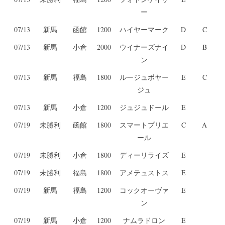
ー
07/13
新馬
函館
1200
ハイヤーマーク
D
C
07/13
新馬
小倉
2000
ウイナーズナイ
D
B
ン
07/13
新馬
福島
1800
ルージュボヤー
E
C
ジュ
07/13
新馬
小倉
1200
ジュジュドール
E
07/19
未勝利
函館
1800
スマートプリエ
C
A
ール
07/19
未勝利
小倉
1800
ディーリライズ
E
07/19
未勝利
福島
1800
アメテュストス
E
07/19
新馬
福島
1200
コックオーヴァ
E
ン
07/19
新馬
小倉
1200
ナムラドロン
E