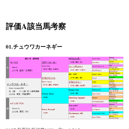
評価A該当馬考察
01.チュウワカーネギー