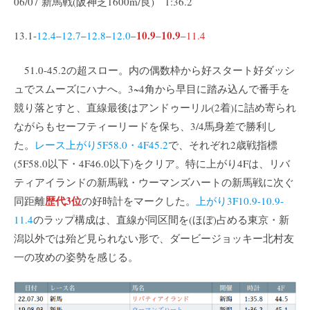
06/07 新馬戦(阪神芝1600m/良) 1:36.2
10.9
10.9
13.1-
12.4
–
12.7
–
12.8
–
12.0
–
–
–
11.4
51.0-45.2の超スロー。内の偶数枠から好スタート好ダッシ
ュでスムーズにハナへ。3~4角から早目に踏み込んで番手を
競り落とすと、直線最後はアンドゥーリル(2着)に詰め寄られ
ながらもセーフティーリードを保ち、3/4馬身差で勝利し
た。
レース上がり5F58.0・4F45.2
で、それぞれ2歳戦指標
(5F58.0以下・4F46.0以下)をクリア。特に上がり4Fは、リバ
ティアイランドの新馬戦・ウーマンズハートの新馬戦に次ぐ
歴代3位
同距離
の好時計をマークした。
上がり3F10.9-10.9-
11.4
のラップ構成は、直線が同区間を(ほぼ)占める東京・新
潟以外では殆ど見られない形で、ダービージョッキー北村友
一の攻めの姿勢を感じる。