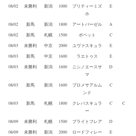
08/02
未勝利
新潟
1000
プリティーミズ
E
ホ
08/02
新馬
新潟
1800
アートバーゼル
A
08/02
新馬
札幌
1500
ポペット
C
08/03
未勝利
中京
2000
ユヴァスキュラ
E
08/03
新馬
中京
1600
ラエトゥス
E
08/03
未勝利
新潟
1600
ニシノエースサ
D
マ
08/03
新馬
新潟
1600
プロメサアルム
C
ンド
08/03
新馬
札幌
1800
クレパスキュラ
C
C
ー
08/09
未勝利
札幌
1500
ブライトフレア
D
08/09
未勝利
新潟
2000
ロードフィレー
E