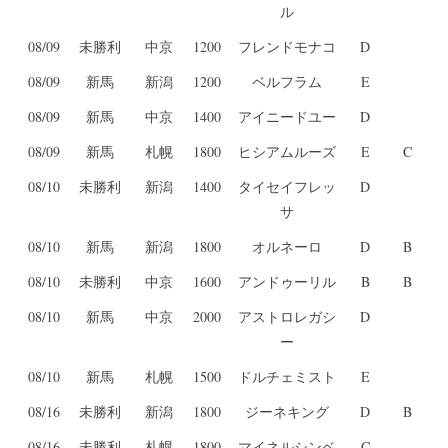
ル
08/09
未勝利
中京
1200
フレンドモナコ
D
08/09
新馬
新潟
1200
ベルフラム
E
08/09
新馬
中京
1400
アイニードユー
D
08/09
新馬
札幌
1800
ヒシアムルーズ
E
C
08/10
未勝利
新潟
1400
タイセイフレッ
D
サ
08/10
新馬
新潟
1800
オルネーロ
D
B
08/10
未勝利
中京
1600
アンドゥーリル
B
B
08/10
新馬
中京
2000
アストロレガシ
D
ー
08/10
新馬
札幌
1500
ドルチェミスト
E
08/16
未勝利
新潟
1800
ジーネキング
D
B
08/16
未勝利
札幌
1800
マイネルシンベ
C