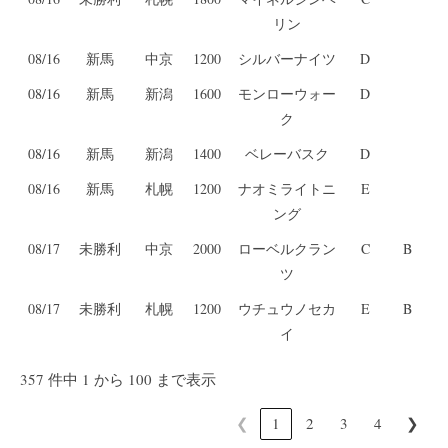
リン
08/16
新馬
中京
1200
シルバーナイツ
D
08/16
新馬
新潟
1600
モンローウォー
D
ク
08/16
新馬
新潟
1400
ベレーバスク
D
08/16
新馬
札幌
1200
ナオミライトニ
E
ング
08/17
未勝利
中京
2000
ローベルクラン
C
B
ツ
08/17
未勝利
札幌
1200
ウチュウノセカ
E
B
イ
357 件中 1 から 100 まで表示
❮
1
2
3
4
❯