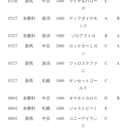
07/26
新馬
中京
1400
マイケルバロー
E
ズ
07/27
未勝利
新潟
1600
ディアダイヤモ
A
B
ンド
07/27
未勝利
新潟
1800
ゾロアストロ
B
A
07/27
新馬
中京
2000
ロックターミガ
C
A
ン
07/27
新馬
新潟
1600
フィロステファ
C
A
ニ
07/27
新馬
札幌
1800
サンセットゴー
C
ルド
08/02
未勝利
中京
1400
タマモイカロス
D
B
08/02
未勝利
札幌
1800
ジャストビート
E
08/02
新馬
中京
1600
コニーアイラン
C
ド