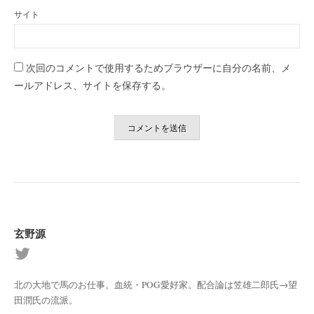
サイト
次回のコメントで使用するためブラウザーに自分の名前、メ
ールアドレス、サイトを保存する。
玄野源
北の大地で馬のお仕事。血統・POG愛好家。配合論は笠雄二郎氏→望
田潤氏の流派。