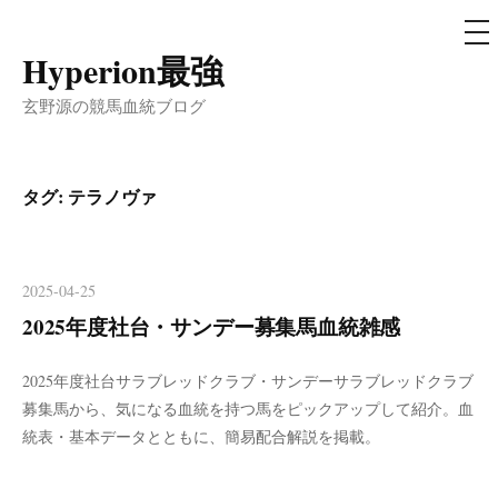
メ
ニ
ュ
Hyperion最強
コ
ー
ン
玄野源の競馬血統ブログ
テ
ン
ツ
タグ:
テラノヴァ
へ
ス
キ
2025-04-25
ッ
2025年度社台・サンデー募集馬血統雑感
プ
2025年度社台サラブレッドクラブ・サンデーサラブレッドクラブ
募集馬から、気になる血統を持つ馬をピックアップして紹介。血
統表・基本データとともに、簡易配合解説を掲載。