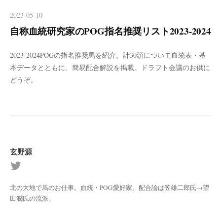
2023-05-10
自称血統研究家のPOG指名推奨リスト2023-2024
2023-2024POGの指名推奨馬を紹介。計30頭について血統表・基
本データとともに、簡易配合解説を掲載。ドラフト会議のお供に
どうぞ。
玄野源
北の大地で馬のお仕事。血統・POG愛好家。配合論は笠雄二郎氏→望
田潤氏の流派。