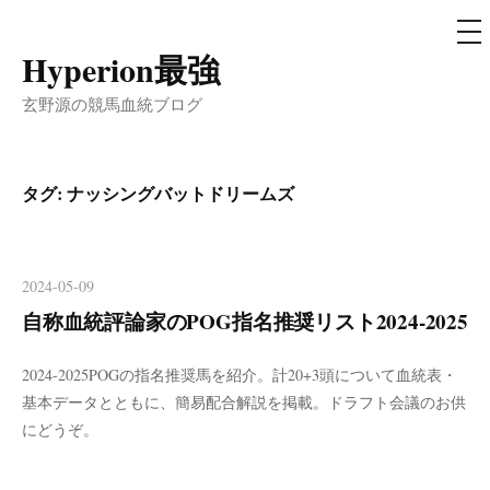
メ
ニ
ュ
Hyperion最強
コ
ー
ン
玄野源の競馬血統ブログ
テ
ン
ツ
タグ:
ナッシングバットドリームズ
へ
ス
キ
2024-05-09
ッ
自称血統評論家のPOG指名推奨リスト2024-2025
プ
2024-2025POGの指名推奨馬を紹介。計20+3頭について血統表・
基本データとともに、簡易配合解説を掲載。ドラフト会議のお供
にどうぞ。