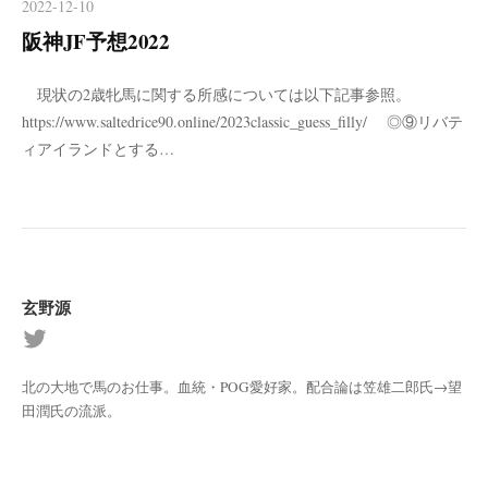
2022-12-10
阪神JF予想2022
現状の2歳牝馬に関する所感については以下記事参照。
https://www.saltedrice90.online/2023classic_guess_filly/ ◎⑨リバテ
ィアイランドとする…
玄野源
北の大地で馬のお仕事。血統・POG愛好家。配合論は笠雄二郎氏→望
田潤氏の流派。