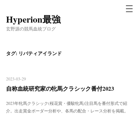
メ
ニ
ュ
Hyperion最強
コ
ー
ン
玄野源の競馬血統ブログ
テ
ン
ツ
タグ:
リバティアイランド
へ
ス
キ
2023-03-29
ッ
自称血統研究家の牝馬クラシック番付2023
プ
2023年牝馬クラシック(桜花賞・優駿牝馬)注目馬を番付形式で紹
介。出走賞金ボーダー分析や、各馬の配合・レース分析を掲載。