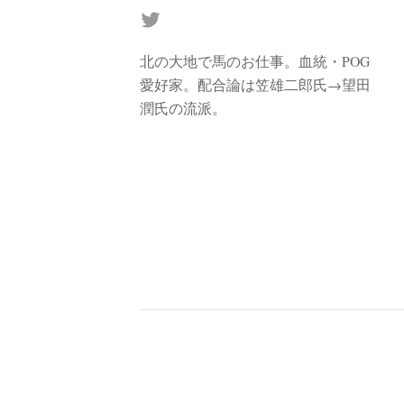
北の大地で馬のお仕事。血統・POG
愛好家。配合論は笠雄二郎氏→望田
潤氏の流派。