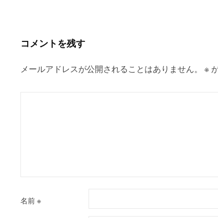
ナ
ビ
ゲ
コメントを残す
ー
シ
メールアドレスが公開されることはありません。
※
が
ョ
ン
名前
※