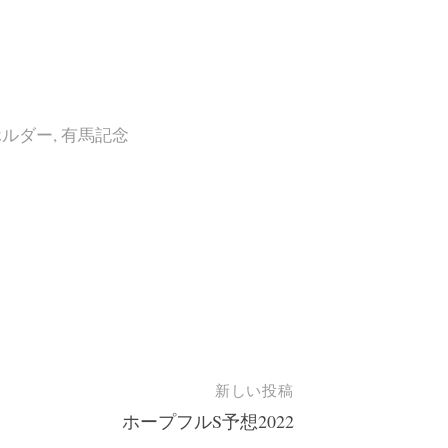
ホルダー
,
有馬記念
新しい投稿
ホープフルS予想2022