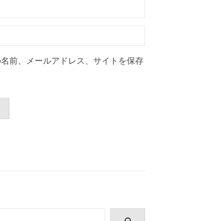
の名前、メールアドレス、サイトを保存