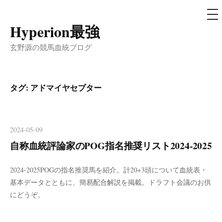
メ
ニ
ュ
Hyperion最強
コ
ー
ン
玄野源の競馬血統ブログ
テ
ン
ツ
タグ:
アドマイヤセプター
へ
ス
キ
2024-05-09
ッ
自称血統評論家のPOG指名推奨リスト2024-2025
プ
2024-2025POGの指名推奨馬を紹介。計20+3頭について血統表・
基本データとともに、簡易配合解説を掲載。ドラフト会議のお供
にどうぞ。