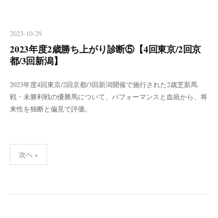
2023-10-29
2023年度2歳勝ち上がり診断⑤【4回東京/2回京
都/3回新潟】
2023年度4回東京/2回京都/3回新潟開催で施行された2歳芝新馬
戦・未勝利戦の優勝馬について、パフォーマンスと血統から、将
来性を独断と偏見で評価。
投
次へ »
稿
の
ペ
ー
ジ