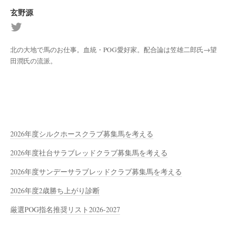
送
玄野源
り
北の大地で馬のお仕事。血統・POG愛好家。配合論は笠雄二郎氏→望
田潤氏の流派。
2026年度シルクホースクラブ募集馬を考える
2026年度社台サラブレッドクラブ募集馬を考える
2026年度サンデーサラブレッドクラブ募集馬を考える
2026年度2歳勝ち上がり診断
厳選POG指名推奨リスト2026-2027