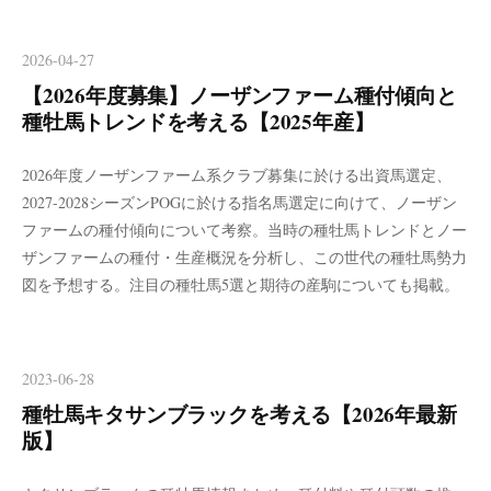
2026-04-27
【2026年度募集】ノーザンファーム種付傾向と
種牡馬トレンドを考える【2025年産】
2026年度ノーザンファーム系クラブ募集に於ける出資馬選定、
2027-2028シーズンPOGに於ける指名馬選定に向けて、ノーザン
ファームの種付傾向について考察。当時の種牡馬トレンドとノー
ザンファームの種付・生産概況を分析し、この世代の種牡馬勢力
図を予想する。注目の種牡馬5選と期待の産駒についても掲載。
2023-06-28
種牡馬キタサンブラックを考える【2026年最新
版】