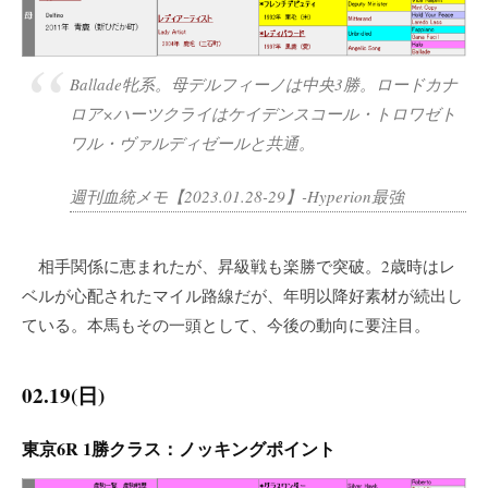
Ballade牝系。母デルフィーノは中央3勝。ロードカナ
ロア×ハーツクライはケイデンスコール・トロワゼト
ワル・ヴァルディゼールと共通。
週刊血統メモ【2023.01.28-29】-Hyperion最強
相手関係に恵まれたが、昇級戦も楽勝で突破。2歳時はレ
ベルが心配されたマイル路線だが、年明以降好素材が続出し
ている。本馬もその一頭として、今後の動向に要注目。
02.19(日)
東京6R 1勝クラス：ノッキングポイント