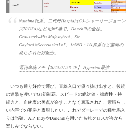
Natalma牝系。二代母HarpiaはG3-シャーリージョーン
ズH(USA)など北米5勝で、Danehillの全妹。
Graustark=His Majesty6×4、Sir
Gaylord≒Secretariat5×5、3/4ND・1/4異系など趣向の
凝らされた好配合。
週刊血統メモ【2023.01.28-29】-Hyperion最強
いつも通り好位で運び、直線入口で優々抜け出すと、後続
の追撃を凌いでG1初制覇。スピードの絶対値・操縦性・持
続力と、血統表の美点が余すことなく表現された、素晴らし
い内容での完勝と表現したい。これでダーレーでの種牡馬入
りは当確、A.P. IndyやDanehillを用いた名牝クロスが今から
楽しみでならない。