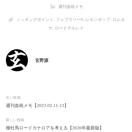
週刊血統メモ
ノッキングポイント
,
フェブラリーS
,
レモンポップ
,
ロムネ
ヤ
,
ロードデルレイ
玄野源
投
古い投稿
稿
週刊血統メモ【2023.02.11-12】
ナ
ビ
新しい投稿
種牡馬ロードカナロアを考える【2026年最新版】
ゲ