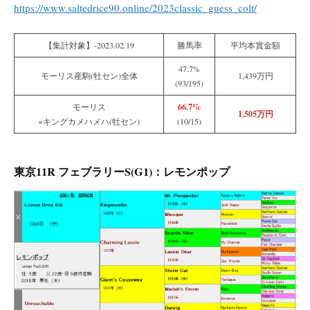
https://www.saltedrice90.online/2023classic_guess_colt/
【集計対象】-2023.02.19
勝馬率
平均本賞金額
47.7%
モーリス産駒(牡セン)全体
1,439万円
(93/195)
66.7%
モーリス
1,505万円
×キングカメハメハ(牡セン)
(10/15)
東京11R フェブラリーS(G1)：レモンポップ