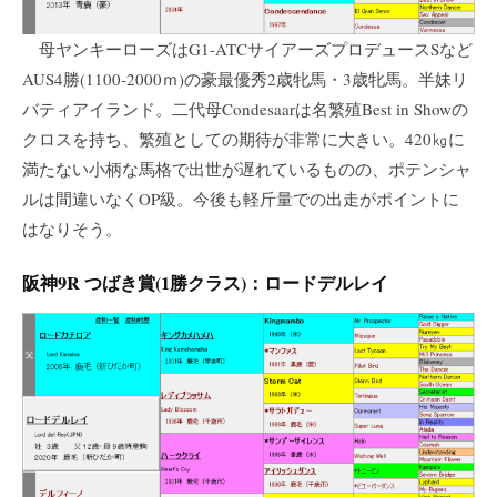
母ヤンキーローズはG1-ATCサイアーズプロデュースSなど
AUS4勝(1100-2000ｍ)の豪最優秀2歳牝馬・3歳牝馬。半妹リ
バティアイランド。二代母Condesaarは名繁殖Best in Showの
クロスを持ち、繁殖としての期待が非常に大きい。420㎏に
満たない小柄な馬格で出世が遅れているものの、ポテンシャ
ルは間違いなくOP級。今後も軽斤量での出走がポイントに
はなりそう。
阪神9R つばき賞(1勝クラス)：ロードデルレイ