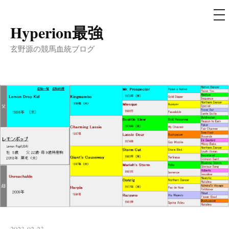
メ
ニ
ュ
Hyperion最強
コ
ー
ン
玄野源の競馬血統ブログ
テ
ン
ツ
へ
ス
キ
ッ
プ