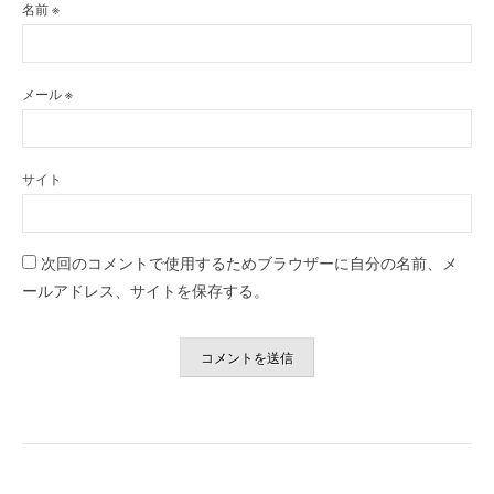
名前
※
メール
※
サイト
次回のコメントで使用するためブラウザーに自分の名前、メ
ールアドレス、サイトを保存する。