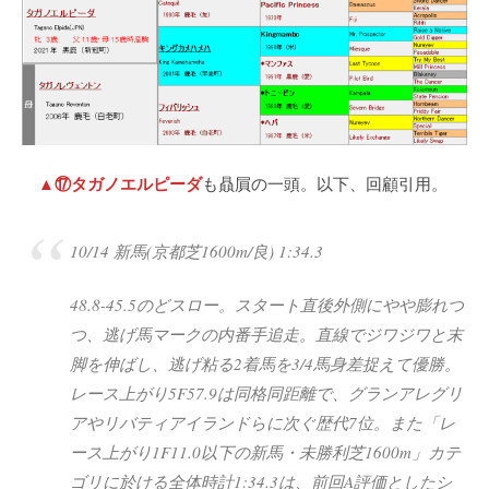
▲⑰タガノエルピーダ
も贔屓の一頭。以下、回顧引用。
10/14 新馬(京都芝1600m/良) 1:34.3
48.8-45.5のどスロー。スタート直後外側にやや膨れつ
つ、逃げ馬マークの内番手追走。直線でジワジワと末
脚を伸ばし、逃げ粘る2着馬を3/4馬身差捉えて優勝。
レース上がり5F57.9は同格同距離で、グランアレグリ
アやリバティアイランドらに次ぐ歴代7位。また「レ
ース上がり1F11.0以下の新馬・未勝利芝1600m」カテ
ゴリに於ける全体時計1:34.3は、前回A評価としたシ