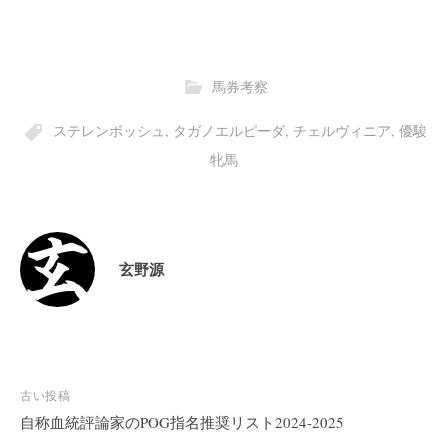
馬券考察
ステレンボッシュ
,
タガノエルピーダ
,
チェルヴィニア
,
優駿
牝馬
玄野源
投
古い投稿
稿
自称血統評論家のPOG指名推奨リスト2024-2025