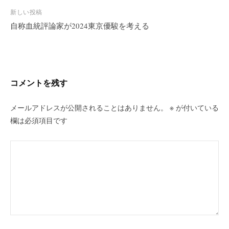
ナ
ビ
新しい投稿
自称血統評論家が2024東京優駿を考える
ゲ
ー
シ
ョ
ン
コメントを残す
メールアドレスが公開されることはありません。
※
が付いている
欄は必須項目です