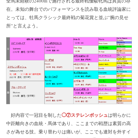
全馬未経験の2400mで施行される最終戦優駿牝馬は異質の存
在。未知の舞台でのパフォーマンスを読み取る血統評論家に
とっては、牡馬クラシック最終戦の菊花賞と並ぶ”腕の見せ
所”と言えよう。
◯⑦ステレンボッシュ
好内容で一冠目を制した
は明らかに
中距離向きの血統・馬体であり、ここまでの戦歴は素質の高
さが為せる技。乗り替わりは痛いが、ここでも連対を外すイ