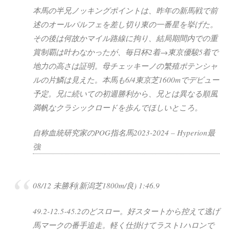
本馬の半兄ノッキングポイントは、昨年の新馬戦で前
述のオールパルフェを差し切り東の一番星を挙げた。
その後は何故かマイル路線に拘り、結局期間内での重
賞制覇は叶わなかったが、毎日杯2着→東京優駿5着で
地力の高さは証明。母チェッキーノの繁殖ポテンシャ
ルの片鱗は見えた。本馬も6/4東京芝1600mでデビュー
予定。兄に続いての初週勝利から、兄とは異なる順風
満帆なクラシックロードを歩んでほしいところ。
自称血統研究家のPOG指名馬2023-2024 – Hyperion最
強
08/12 未勝利(新潟芝1800m/良) 1:46.9
49.2-12.5-45.2のどスロー。好スタートから控えて逃げ
馬マークの番手追走。軽く仕掛けてラスト1ハロンで