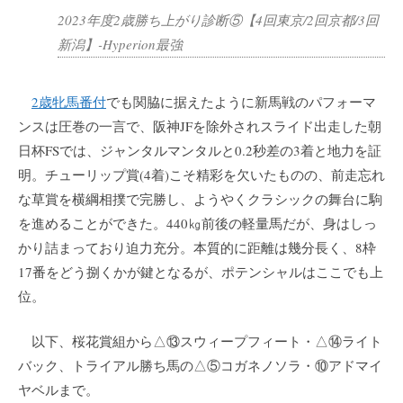
2023年度2歳勝ち上がり診断⑤【4回東京/2回京都/3回
新潟】-Hyperion最強
2歳牝馬番付
でも関脇に据えたように新馬戦のパフォーマ
ンスは圧巻の一言で、阪神JFを除外されスライド出走した朝
日杯FSでは、ジャンタルマンタルと0.2秒差の3着と地力を証
明。チューリップ賞(4着)こそ精彩を欠いたものの、前走忘れ
な草賞を横綱相撲で完勝し、ようやくクラシックの舞台に駒
を進めることができた。440㎏前後の軽量馬だが、身はしっ
かり詰まっており迫力充分。本質的に距離は幾分長く、8枠
17番をどう捌くかが鍵となるが、ポテンシャルはここでも上
位。
以下、桜花賞組から△⑬スウィープフィート・△⑭ライト
バック、トライアル勝ち馬の△⑤コガネノソラ・⑩アドマイ
ヤベルまで。