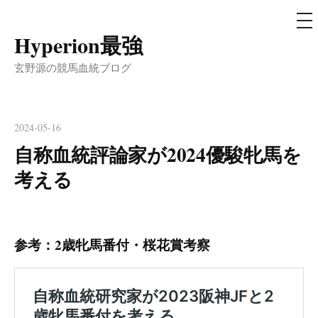
メ
ニ
ュ
Hyperion最強
コ
ー
ン
玄野源の競馬血統ブログ
テ
ン
ツ
2024-05-16
へ
自称血統評論家が2024優駿牝馬を
ス
考える
キ
ッ
プ
参考：2歳牝馬番付・桜花賞考察