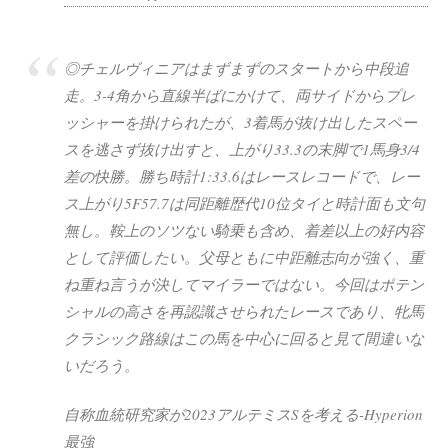
◎チェルヴィニアはまずまずのスタートから中段追
走。3-4角から直線半ばにかけて、両サイドからプレ
ッシャーを掛けられたが、3着馬が抜け出したスペー
スを逃さず抜け出すと、上がり33.3の末脚で1馬身3/4
差の快勝。勝ち時計1:33.6はレースレコードで、レー
ス上がり5F57.7は同距離歴代10位タイと時計面も文句
無し。鞍上のソツない騎乗も含め、着差以上の好内容
として評価したい。父母ともに中距離志向が強く、重
ね重ね言うが決してマイラーではない。今回はポテン
シャルの高さを再認識させられたレースであり、牝馬
クラシック路線はこの馬を中心に回ると見て間違いな
いだろう。
自称血統研究家が2023アルテミスSを考える-Hyperion
最強