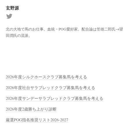
玄野源
北の大地で馬のお仕事。血統・POG愛好家。配合論は笠雄二郎氏→望
田潤氏の流派。
2026年度シルクホースクラブ募集馬を考える
2026年度社台サラブレッドクラブ募集馬を考える
2026年度サンデーサラブレッドクラブ募集馬を考える
2026年度2歳勝ち上がり診断
厳選POG指名推奨リスト2026-2027