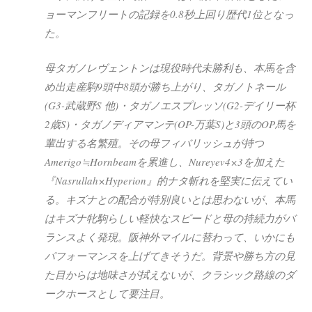
ョーマンフリートの記録を0.8秒上回り歴代1位となっ
た。
母タガノレヴェントンは現役時代未勝利も、本馬を含
め出走産駒9頭中8頭が勝ち上がり、タガノトネール
(G3-武蔵野S 他)・タガノエスプレッソ(G2-デイリー杯
2歳S)・タガノディアマンテ(OP-万葉S)と3頭のOP馬を
輩出する名繁殖。その母フィバリッシュが持つ
Amerigo≒Hornbeamを累進し、Nureyev4×3を加えた
『Nasrullah×Hyperion』的ナタ斬れを堅実に伝えてい
る。キズナとの配合が特別良いとは思わないが、本馬
はキズナ牝駒らしい軽快なスピードと母の持続力がバ
ランスよく発現。阪神外マイルに替わって、いかにも
パフォーマンスを上げてきそうだ。背景や勝ち方の見
た目からは地味さが拭えないが、クラシック路線のダ
ークホースとして要注目。