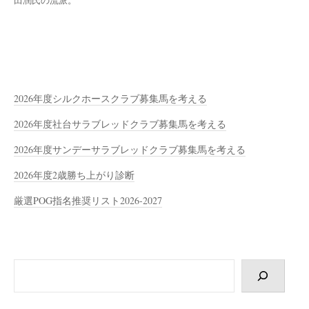
2026年度シルクホースクラブ募集馬を考える
2026年度社台サラブレッドクラブ募集馬を考える
2026年度サンデーサラブレッドクラブ募集馬を考える
2026年度2歳勝ち上がり診断
厳選POG指名推奨リスト2026-2027
検
索