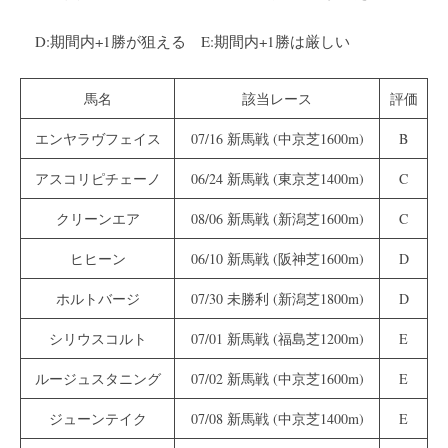
D:期間内+1勝が狙える E:期間内+1勝は厳しい
馬名
該当レース
評価
エンヤラヴフェイス
07/16 新馬戦 (中京芝1600m)
B
アスコリピチェーノ
06/24 新馬戦 (東京芝1400m)
C
クリーンエア
08/06 新馬戦 (新潟芝1600m)
C
ヒヒーン
06/10 新馬戦 (阪神芝1600m)
D
ホルトバージ
07/30 未勝利 (新潟芝1800m)
D
シリウスコルト
07/01 新馬戦 (福島芝1200m)
E
ルージュスタニング
07/02 新馬戦 (中京芝1600m)
E
ジューンテイク
07/08 新馬戦 (中京芝1400m)
E