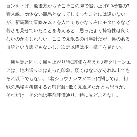
ョンを下げ、最後方からそこそこの脚で追い上げ0.9秒差の7
着入線。勿体ない競馬となってしまったことには違いない
が、新馬戦で直線左ムチを入れてもかなり左にモタれるなど
若さを見せていたことを考えると、思ったより操縦性は良く
ないのかもしれない。ここで見限るのは早計だが、奥のある
血統という訳でもないし、次走以降は少し様子を見たい。
勝ち馬と同じく勝ち上がり時C評価を与えた3着クリーンエ
アは、地力通りには走った印象。弱くはないがそれ以上でも
それ以下でもない。2着ショウナンマヌエラに関しては、初
戦の馬場を考慮するとE評価は低く見過ぎたかとも思うが、
それだけ。その他は事前評価通り、特に見どころなし。