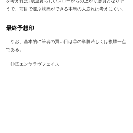
を考えれば2歳重賞らしいスローからの上がり勝負となりそ
うで、前目で運ぶ競馬ができる本馬の大崩れは考えにくい。
最終予想印
なお、基本的に筆者の買い目は◎の単勝若しくは複勝一点
である。
◎③エンヤラヴフェイス