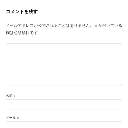
ョ
ン
コメントを残す
メールアドレスが公開されることはありません。
※
が付いている
欄は必須項目です
名前
※
メール
※