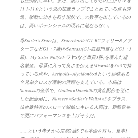
も圧倒的に早い。また、抜け出してからの上がり2Fを
11.1-11.0という鬼の加速ラップでまとめている点も秀
逸。挙動に幼さを残す現状でこの数字を出しているの
は、高いポテンシャルの現れに他ならない。
母Starlet’s Sisterは、Sistercharlie(G1-BCフィリー&メア
ターフなどG1・7勝)やSottsass(G1-凱旋門賞などG1・3
勝)、My Sister Nat(G3-ワヤSなど重賞3勝)を産んだ超
名繁殖。母系に入って良さを伝えるMiswakiを3×3で持
っている点や、Acripolis=Alycidon6×6という妙味ある
全兄弟クロスが産駒の活躍を支えている。本馬は
Sottsassの全弟で、Galileo×Danehillの黄金配合を逆に
した配合形に、Nureyev≒Sadler’s Wells4×3をプラス。
仏血脈特有のスローで鋭敏にキレる末脚は、距離延長
で更にパフォーマンスを上げそうだ。
……という考えから京都2歳Sでも本命を打ち、見事1