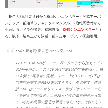
昨年の2歳牡馬番付から横綱シンエンペラー・関脇アーバ
ンシック・前頭筆頭ジャンタルマンタル、2歳牝馬番付から
◎⑭シンエンペラー
小結レガレイラが出走。初志貫徹、
とす
る。以下、勝ち上がり診断・前々走ホープフルS回顧引用。
11/04 新馬戦(東京芝1800m/良) 1:48.1
49.4-12.3-46.4のどスロー。好スタートから控えてイン
の3番手追走。ラスト2F地点で前2頭の間を割ると、鋭
い末脚で3馬身差の完勝。レース上がり1F11.0以下は
同格同距離で過去24R確認できるが、その中で全体時
計1:48.1はソールオリエンス・ラヴズオンリーユーな
どを抑えて歴代1位。上位3Rが今年の東京開催から出
ているため馬場の恩恵は否定できないが、それにして