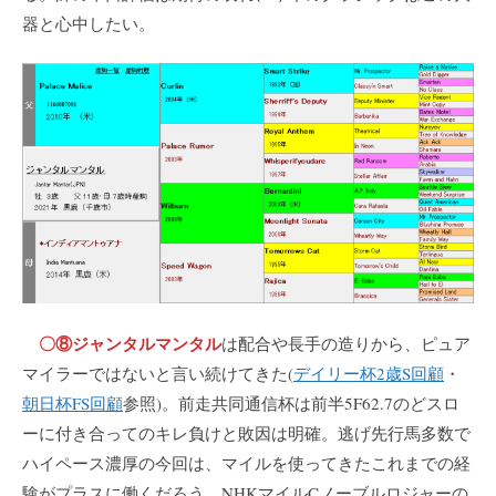
器と心中したい。
〇⑧ジャンタルマンタル
は配合や長手の造りから、ピュア
マイラーではないと言い続けてきた(
デイリー杯2歳S回顧
・
朝日杯FS回顧
参照)。前走共同通信杯は前半5F62.7のどスロ
ーに付き合ってのキレ負けと敗因は明確。逃げ先行馬多数で
ハイペース濃厚の今回は、マイルを使ってきたこれまでの経
験がプラスに働くだろう。NHKマイルCノーブルロジャーの