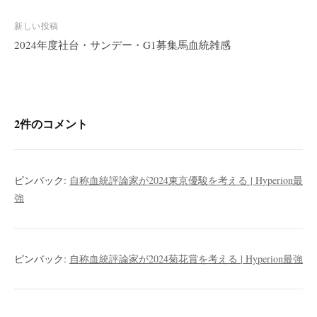
ナ
ビ
新しい投稿
2024年度社台・サンデー・G1募集馬血統雑感
ゲ
ー
シ
ョ
ン
2件のコメント
ピンバック:
自称血統評論家が2024東京優駿を考える | Hyperion最
強
ピンバック:
自称血統評論家が2024菊花賞を考える | Hyperion最強