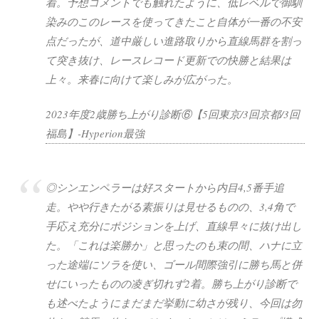
着。予想コメントでも触れたように、低レベルで御馴
染みのこのレースを使ってきたこと自体が一番の不安
点だったが、道中厳しい進路取りから直線馬群を割っ
て突き抜け、レースレコード更新での快勝と結果は
上々。来春に向けて楽しみが広がった。
2023年度2歳勝ち上がり診断⑥【5回東京/3回京都/3回
福島】-Hyperion最強
◎シンエンペラーは好スタートから内目4,5番手追
走。やや行きたがる素振りは見せるものの、3,4角で
手応え充分にポジションを上げ、直線早々に抜け出し
た。「これは楽勝か」と思ったのも束の間、ハナに立
った途端にソラを使い、ゴール間際強引に勝ち馬と併
せにいったものの凌ぎ切れず2着。勝ち上がり診断で
も述べたようにまだまだ挙動に幼さが残り、今回は勿