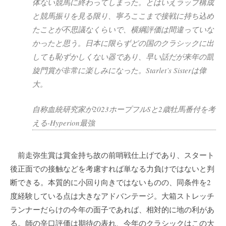
体ない競馬に終わってしまった。とはいえラップ構成
と競馬振りを見る限り、寧ろここまで接戦に持ち込め
たことが不思議なくらいで、横綱評価は間違っていな
かったと思う。日本に限らずどの国のクラシックに出
しても恥ずかしくない器であり、早い話だが来年の凱
旋門賞が非常に楽しみになった。Starlet’s Sisterは偉
大。
自称血統研究家が2023ホープフルSと2歳牡馬番付を考
える-Hyperion最強
前走弥生賞は賞金持ち故の前哨戦仕上げであり、スタート
後正面での接触などを考慮すれば単なる力負けではないと判
断できる。本質的に小回り向きではないものの、同条件を2
度経験している点は大きなアドバンテージ。大箱ストレッチ
ランナーだらけの今年の面子であれば、相対的に地の利があ
る。師の辛口評価は期待の表れ、今年のクラシックはこの大