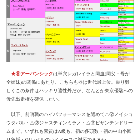
★⑨アーバンシック
は単穴レガレイラと同血(同父・母が
全姉妹)の関係にあたり、こちらも器は世代最上位。乗り難
しくこの条件はハッキリ適性外だが、なんとか東京優駿への
優先出走権を確保したい。
以下、前哨戦のハイパフォーマンスを認めて△②メイショ
ウタバル・△⑬ジャスティンミラノ・△⑰ビザンチンドリー
ムまで。いずれも素質はA級も、初の多頭数・初の中山小回
り急坂・G1レベルのハイペースに対応できるか。