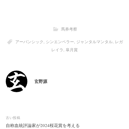
馬券考察
アーバンシック
,
シンエンペラー
,
ジャンタルマンタル
,
レガ
レイラ
,
皐月賞
玄野源
投
古い投稿
稿
自称血統評論家が2024桜花賞を考える