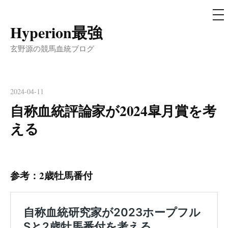
メ
ニ
ュ
Hyperion最強
コ
ー
ン
玄野源の競馬血統ブログ
テ
ン
ツ
2024-04-11
へ
自称血統評論家が2024皐月賞を考
ス
える
キ
ッ
プ
参考：2歳牡馬番付